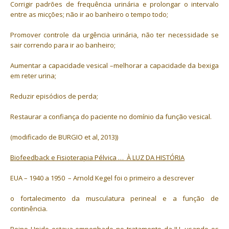
Corrigir padrões de frequência urinária e prolongar o intervalo
entre as micções; não ir ao banheiro o tempo todo;
Promover controle da urgência urinária, não ter necessidade se
sair correndo para ir ao banheiro;
Aumentar a capacidade vesical –melhorar a capacidade da bexiga
em reter urina;
Reduzir episódios de perda;
Restaurar a confiança do paciente no domínio da função vesical.
(modificado de BURGIO et al, 2013))
Biofeedback e Fisioterapia Pélvica … À LUZ DA HISTÓRIA
EUA – 1940 a 1950 – Arnold Kegel foi o primeiro a descrever
o fortalecimento da musculatura perineal e a função de
continência.
Reino Unido estava empenhado no tratamento da IU, usando os