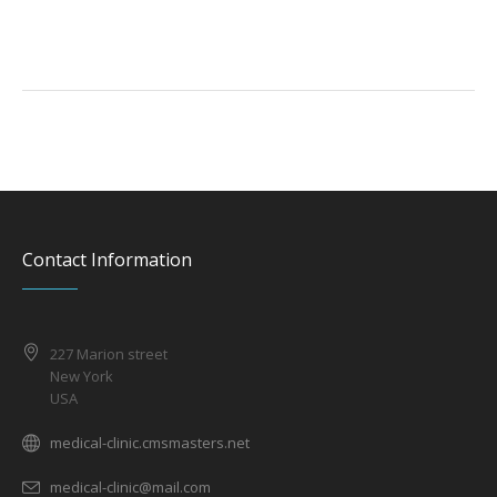
Contact Information
227 Marion street
New York
USA
medical-clinic.cmsmasters.net
medical-clinic@mail.com